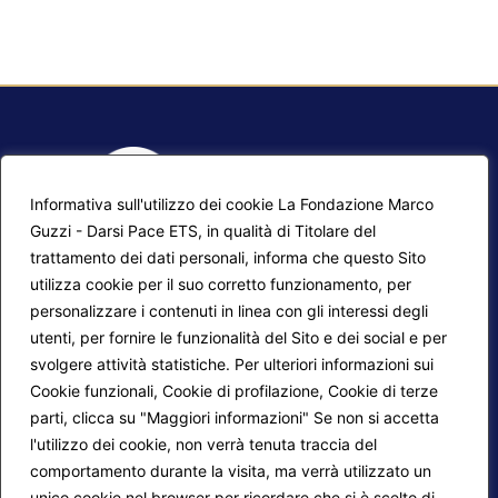
Informativa sull'utilizzo dei cookie La Fondazione Marco
Guzzi - Darsi Pace ETS, in qualità di Titolare del
trattamento dei dati personali, informa che questo Sito
utilizza cookie per il suo corretto funzionamento, per
F.A.Q.
Contatti
personalizzare i contenuti in linea con gli interessi degli
utenti, per fornire le funzionalità del Sito e dei social e per
Mappa del sito
Calendario corsi
svolgere attività statistiche. Per ulteriori informazioni sui
Progetti Darsi Pace
Privacy Policy
Cookie funzionali, Cookie di profilazione, Cookie di terze
parti, clicca su "Maggiori informazioni" Se non si accetta
Login redattori
Cookie Policy
l'utilizzo dei cookie, non verrà tenuta traccia del
comportamento durante la visita, ma verrà utilizzato un
unico cookie nel browser per ricordare che si è scelto di