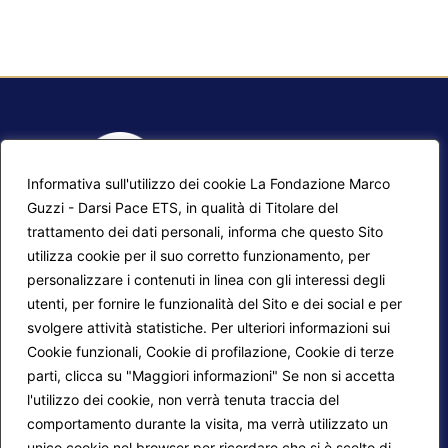
Informativa sull'utilizzo dei cookie La Fondazione Marco
Guzzi - Darsi Pace ETS, in qualità di Titolare del
trattamento dei dati personali, informa che questo Sito
utilizza cookie per il suo corretto funzionamento, per
F.A.Q.
Contatti
personalizzare i contenuti in linea con gli interessi degli
utenti, per fornire le funzionalità del Sito e dei social e per
Mappa del sito
Calendario corsi
svolgere attività statistiche. Per ulteriori informazioni sui
Progetti Darsi Pace
Privacy Policy
Cookie funzionali, Cookie di profilazione, Cookie di terze
parti, clicca su "Maggiori informazioni" Se non si accetta
Login redattori
Cookie Policy
l'utilizzo dei cookie, non verrà tenuta traccia del
comportamento durante la visita, ma verrà utilizzato un
unico cookie nel browser per ricordare che si è scelto di