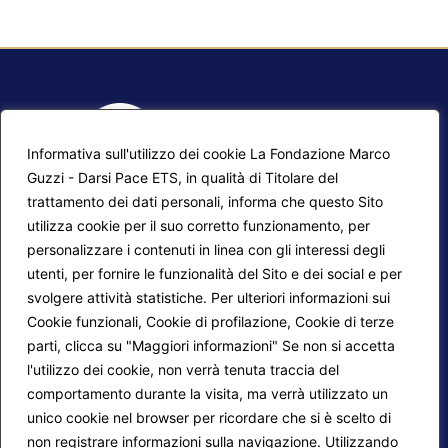
Informativa sull'utilizzo dei cookie La Fondazione Marco
Guzzi - Darsi Pace ETS, in qualità di Titolare del
trattamento dei dati personali, informa che questo Sito
utilizza cookie per il suo corretto funzionamento, per
F.A.Q.
Contatti
personalizzare i contenuti in linea con gli interessi degli
utenti, per fornire le funzionalità del Sito e dei social e per
Mappa del sito
Calendario corsi
svolgere attività statistiche. Per ulteriori informazioni sui
Progetti Darsi Pace
Privacy Policy
Cookie funzionali, Cookie di profilazione, Cookie di terze
parti, clicca su "Maggiori informazioni" Se non si accetta
Login redattori
Cookie Policy
l'utilizzo dei cookie, non verrà tenuta traccia del
comportamento durante la visita, ma verrà utilizzato un
unico cookie nel browser per ricordare che si è scelto di
Seguici su:
non registrare informazioni sulla navigazione. Utilizzando