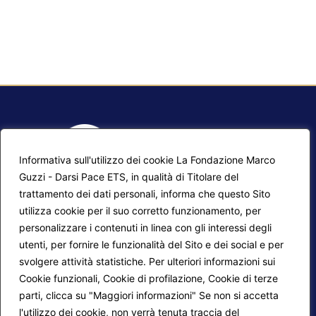
Informativa sull'utilizzo dei cookie La Fondazione Marco
Guzzi - Darsi Pace ETS, in qualità di Titolare del
trattamento dei dati personali, informa che questo Sito
utilizza cookie per il suo corretto funzionamento, per
F.A.Q.
Contatti
personalizzare i contenuti in linea con gli interessi degli
utenti, per fornire le funzionalità del Sito e dei social e per
Mappa del sito
Calendario corsi
svolgere attività statistiche. Per ulteriori informazioni sui
Progetti Darsi Pace
Privacy Policy
Cookie funzionali, Cookie di profilazione, Cookie di terze
parti, clicca su "Maggiori informazioni" Se non si accetta
Login redattori
Cookie Policy
l'utilizzo dei cookie, non verrà tenuta traccia del