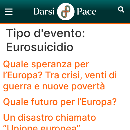
Tipo d'evento:
Eurosuicidio
Quale speranza per
l’Europa? Tra crisi, venti di
guerra e nuove povertà
Quale futuro per l’Europa?
Un disastro chiamato
“Unione europea”