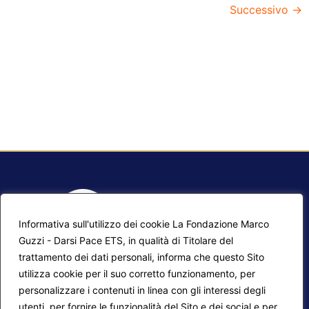
Successivo
→
Informativa sull'utilizzo dei cookie La Fondazione Marco
Guzzi - Darsi Pace ETS, in qualità di Titolare del
trattamento dei dati personali, informa che questo Sito
utilizza cookie per il suo corretto funzionamento, per
F.A.Q.
Contatti
personalizzare i contenuti in linea con gli interessi degli
utenti, per fornire le funzionalità del Sito e dei social e per
Mappa del sito
Calendario corsi