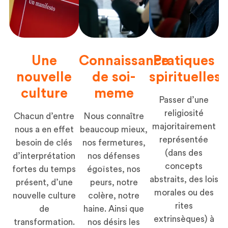
Une
Connaissance
Pratiques
nouvelle
de soi-
spirituelles
culture
meme
Passer d’une
religiosité
Chacun d’entre
Nous connaître
majoritairement
nous a en effet
beaucoup mieux,
représentée
besoin de clés
nos fermetures,
(dans des
d’interprétation
nos défenses
concepts
fortes du temps
égoïstes, nos
abstraits, des lois
présent, d’une
peurs, notre
morales ou des
nouvelle culture
colère, notre
rites
de
haine. Ainsi que
extrinsèques) à
transformation.
nos désirs les