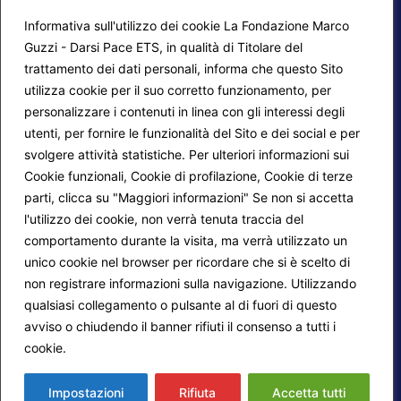
Informativa sull'utilizzo dei cookie La Fondazione Marco
Guzzi - Darsi Pace ETS, in qualità di Titolare del
trattamento dei dati personali, informa che questo Sito
utilizza cookie per il suo corretto funzionamento, per
F.A.Q.
Contatti
personalizzare i contenuti in linea con gli interessi degli
utenti, per fornire le funzionalità del Sito e dei social e per
Mappa del sito
Calendario corsi
svolgere attività statistiche. Per ulteriori informazioni sui
Progetti Darsi Pace
Privacy Policy
Cookie funzionali, Cookie di profilazione, Cookie di terze
parti, clicca su "Maggiori informazioni" Se non si accetta
Login redattori
Cookie Policy
l'utilizzo dei cookie, non verrà tenuta traccia del
comportamento durante la visita, ma verrà utilizzato un
unico cookie nel browser per ricordare che si è scelto di
Seguici su:
non registrare informazioni sulla navigazione. Utilizzando
qualsiasi collegamento o pulsante al di fuori di questo
avviso o chiudendo il banner rifiuti il consenso a tutti i
cookie.
Maggiori informazioni
© 2026
Fondazione Marco Guzzi – Darsi Pace
ETS
. Tutti i diritti sono riservati.
Impostazioni
Rifiuta
Accetta tutti