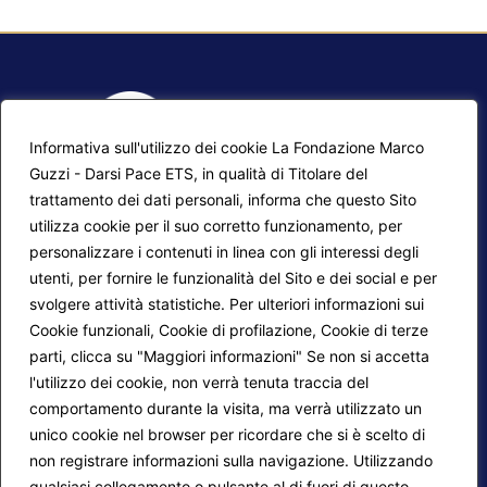
Informativa sull'utilizzo dei cookie La Fondazione Marco
Guzzi - Darsi Pace ETS, in qualità di Titolare del
trattamento dei dati personali, informa che questo Sito
utilizza cookie per il suo corretto funzionamento, per
F.A.Q.
Contatti
personalizzare i contenuti in linea con gli interessi degli
utenti, per fornire le funzionalità del Sito e dei social e per
Mappa del sito
Calendario corsi
svolgere attività statistiche. Per ulteriori informazioni sui
Progetti Darsi Pace
Privacy Policy
Cookie funzionali, Cookie di profilazione, Cookie di terze
parti, clicca su "Maggiori informazioni" Se non si accetta
Login redattori
Cookie Policy
l'utilizzo dei cookie, non verrà tenuta traccia del
comportamento durante la visita, ma verrà utilizzato un
unico cookie nel browser per ricordare che si è scelto di
Seguici su:
non registrare informazioni sulla navigazione. Utilizzando
qualsiasi collegamento o pulsante al di fuori di questo