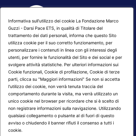
Informativa sull'utilizzo dei cookie La Fondazione Marco
Guzzi - Darsi Pace ETS, in qualità di Titolare del
trattamento dei dati personali, informa che questo Sito
utilizza cookie per il suo corretto funzionamento, per
F.A.Q.
Contatti
personalizzare i contenuti in linea con gli interessi degli
utenti, per fornire le funzionalità del Sito e dei social e per
Mappa del sito
Calendario corsi
svolgere attività statistiche. Per ulteriori informazioni sui
Progetti Darsi Pace
Privacy Policy
Cookie funzionali, Cookie di profilazione, Cookie di terze
parti, clicca su "Maggiori informazioni" Se non si accetta
Login redattori
Cookie Policy
l'utilizzo dei cookie, non verrà tenuta traccia del
comportamento durante la visita, ma verrà utilizzato un
unico cookie nel browser per ricordare che si è scelto di
Seguici su:
non registrare informazioni sulla navigazione. Utilizzando
qualsiasi collegamento o pulsante al di fuori di questo
avviso o chiudendo il banner rifiuti il consenso a tutti i
cookie.
Maggiori informazioni
© 2026
Fondazione Marco Guzzi – Darsi Pace