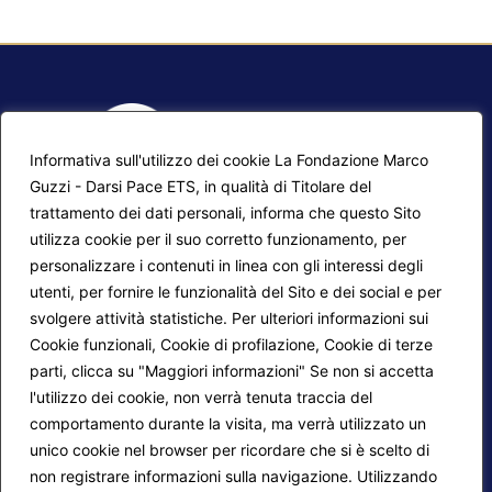
Informativa sull'utilizzo dei cookie La Fondazione Marco
Guzzi - Darsi Pace ETS, in qualità di Titolare del
trattamento dei dati personali, informa che questo Sito
utilizza cookie per il suo corretto funzionamento, per
F.A.Q.
Contatti
personalizzare i contenuti in linea con gli interessi degli
utenti, per fornire le funzionalità del Sito e dei social e per
Mappa del sito
Calendario corsi
svolgere attività statistiche. Per ulteriori informazioni sui
Progetti Darsi Pace
Privacy Policy
Cookie funzionali, Cookie di profilazione, Cookie di terze
parti, clicca su "Maggiori informazioni" Se non si accetta
Login redattori
Cookie Policy
l'utilizzo dei cookie, non verrà tenuta traccia del
comportamento durante la visita, ma verrà utilizzato un
unico cookie nel browser per ricordare che si è scelto di
Seguici su:
non registrare informazioni sulla navigazione. Utilizzando