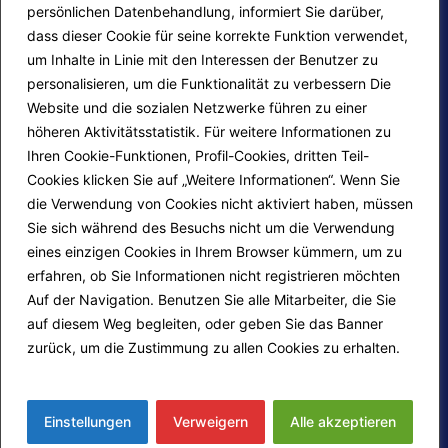
persönlichen Datenbehandlung, informiert Sie darüber,
dass dieser Cookie für seine korrekte Funktion verwendet,
um Inhalte in Linie mit den Interessen der Benutzer zu
personalisieren, um die Funktionalität zu verbessern Die
Website und die sozialen Netzwerke führen zu einer
höheren Aktivitätsstatistik. Für weitere Informationen zu
Ihren Cookie-Funktionen, Profil-Cookies, dritten Teil-
Site map
Kontakte
Cookies klicken Sie auf „Weitere Informationen“. Wenn Sie
die Verwendung von Cookies nicht aktiviert haben, müssen
Redaktions-Login
Cookie Policy
Sie sich während des Besuchs nicht um die Verwendung
eines einzigen Cookies in Ihrem Browser kümmern, um zu
erfahren, ob Sie Informationen nicht registrieren möchten
Folge uns auf
Auf der Navigation. Benutzen Sie alle Mitarbeiter, die Sie
auf diesem Weg begleiten, oder geben Sie das Banner
zurück, um die Zustimmung zu allen Cookies zu erhalten.
Mehr erfahren
© 2026
Fondazione Marco Guzzi – Darsi Pace
ETS
. Alle Rechte vorbehalten.
Einstellungen
Verweigern
Alle akzeptieren