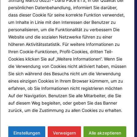
Stiftung Marco Guzzi - Darsi Pace ETS, in der Qualität der
persönlichen Datenbehandlung, informiert Sie darüber,
dass dieser Cookie für seine korrekte Funktion verwendet,
um Inhalte in Linie mit den Interessen der Benutzer zu
personalisieren, um die Funktionalität zu verbessern Die
Website und die sozialen Netzwerke führen zu einer
höheren Aktivitätsstatistik. Für weitere Informationen zu
Ihren Cookie-Funktionen, Profil-Cookies, dritten Teil-
Site map
Kontakte
Cookies klicken Sie auf „Weitere Informationen“. Wenn Sie
die Verwendung von Cookies nicht aktiviert haben, müssen
Redaktions-Login
Cookie Policy
Sie sich während des Besuchs nicht um die Verwendung
eines einzigen Cookies in Ihrem Browser kümmern, um zu
erfahren, ob Sie Informationen nicht registrieren möchten
Folge uns auf
Auf der Navigation. Benutzen Sie alle Mitarbeiter, die Sie
auf diesem Weg begleiten, oder geben Sie das Banner
zurück, um die Zustimmung zu allen Cookies zu erhalten.
Mehr erfahren
© 2026
Fondazione Marco Guzzi – Darsi Pace
ETS
. Alle Rechte vorbehalten.
Einstellungen
Verweigern
Alle akzeptieren