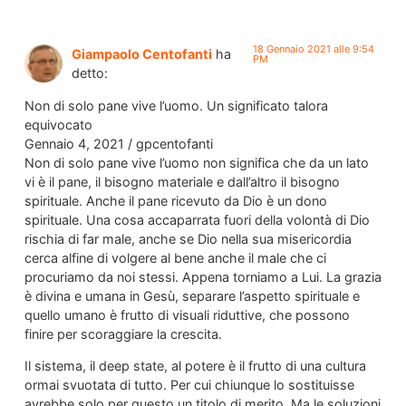
18 Gennaio 2021 alle 9:54
Giampaolo Centofanti
ha
PM
detto:
Non di solo pane vive l’uomo. Un significato talora
equivocato
Gennaio 4, 2021 / gpcentofanti
Non di solo pane vive l’uomo non significa che da un lato
vi è il pane, il bisogno materiale e dall’altro il bisogno
spirituale. Anche il pane ricevuto da Dio è un dono
spirituale. Una cosa accaparrata fuori della volontà di Dio
rischia di far male, anche se Dio nella sua misericordia
cerca alfine di volgere al bene anche il male che ci
procuriamo da noi stessi. Appena torniamo a Lui. La grazia
è divina e umana in Gesù, separare l’aspetto spirituale e
quello umano è frutto di visuali riduttive, che possono
finire per scoraggiare la crescita.
Il sistema, il deep state, al potere è il frutto di una cultura
ormai svuotata di tutto. Per cui chiunque lo sostituisse
avrebbe solo per questo un titolo di merito. Ma le soluzioni