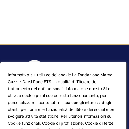
Informativa sull'utilizzo dei cookie La Fondazione Marco
Guzzi - Darsi Pace ETS, in qualità di Titolare del
trattamento dei dati personali, informa che questo Sito
utilizza cookie per il suo corretto funzionamento, per
F.A.Q.
Contatti
personalizzare i contenuti in linea con gli interessi degli
utenti, per fornire le funzionalità del Sito e dei social e per
Mappa del sito
Calendario corsi
svolgere attività statistiche. Per ulteriori informazioni sui
Progetti Darsi Pace
Privacy Policy
Cookie funzionali, Cookie di profilazione, Cookie di terze