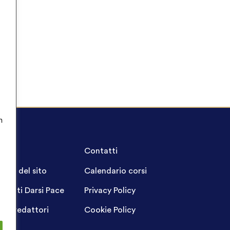
n
A.Q.
Contatti
ppa del sito
Calendario corsi
ogetti Darsi Pace
Privacy Policy
gin redattori
Cookie Policy