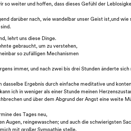
r so weiter und hoffen, dass dieses Gefühl der Leblosigke
end darüber nach, wie wandelbar unser Geist ist,und wie 
sind.
d, lehrt uns diese Dinge.
ehnte gebraucht, um zu verstehen,
scheinbar so zufälligen Mechanismen
gens immer, und nach zwei bis drei Stunden änderte sich
ch dasselbe Ergebnis durch einfache meditative und konte
 kann ich in weniger als einer Stunde meinen Herzenszus
chbrechen und über dem Abgrund der Angst eine weite M
rmine des Tages neu,
den Augen, reingewaschen; und auch die schwierigsten Sa
mich mit großer Sympathie stelle.