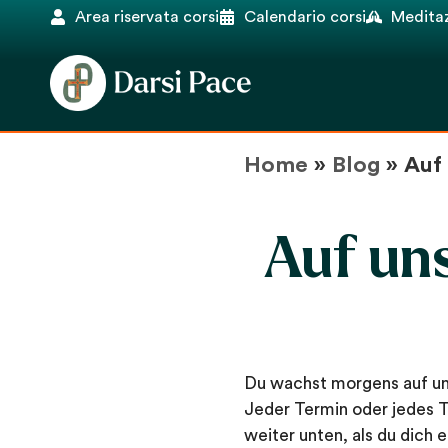
Area riservata corsi
Calendario corsi
Meditaz
Home
»
Blog
»
Auf
Auf un
Du wachst morgens auf un
Jeder Termin oder jedes T
weiter unten, als du dich e