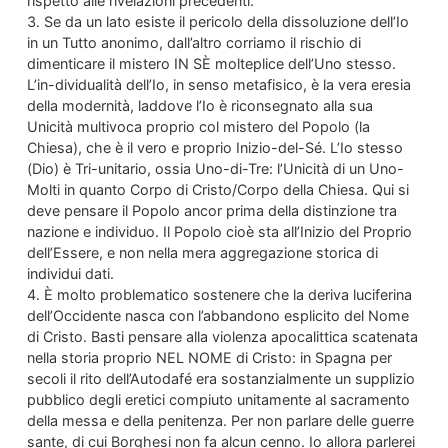
rispetto alle rivelazioni precedenti.
3. Se da un lato esiste il pericolo della dissoluzione dell’Io
in un Tutto anonimo, dall’altro corriamo il rischio di
dimenticare il mistero IN SÈ molteplice dell’Uno stesso.
L’in-dividualità dell’Io, in senso metafisico, è la vera eresia
della modernità, laddove l’Io è riconsegnato alla sua
Unicità multivoca proprio col mistero del Popolo (la
Chiesa), che è il vero e proprio Inizio-del-Sé. L’Io stesso
(Dio) è Tri-unitario, ossia Uno-di-Tre: l’Unicità di un Uno-
Molti in quanto Corpo di Cristo/Corpo della Chiesa. Qui si
deve pensare il Popolo ancor prima della distinzione tra
nazione e individuo. Il Popolo cioè sta all’Inizio del Proprio
dell’Essere, e non nella mera aggregazione storica di
individui dati.
4. È molto problematico sostenere che la deriva luciferina
dell’Occidente nasca con l’abbandono esplicito del Nome
di Cristo. Basti pensare alla violenza apocalittica scatenata
nella storia proprio NEL NOME di Cristo: in Spagna per
secoli il rito dell’Autodafé era sostanzialmente un supplizio
pubblico degli eretici compiuto unitamente al sacramento
della messa e della penitenza. Per non parlare delle guerre
sante, di cui Borghesi non fa alcun cenno. Io allora parlerei