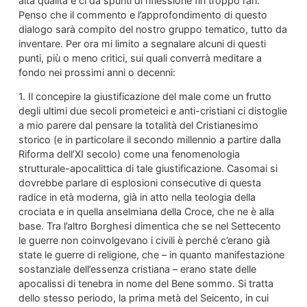
alta qualità e ci dà spunti di riflessione fin troppo rari.
Penso che il commento e l’approfondimento di questo
dialogo sarà compito del nostro gruppo tematico, tutto da
inventare. Per ora mi limito a segnalare alcuni di questi
punti, più o meno critici, sui quali converrà meditare a
fondo nei prossimi anni o decenni:
1. Il concepire la giustificazione del male come un frutto
degli ultimi due secoli prometeici e anti-cristiani ci distoglie
a mio parere dal pensare la totalità del Cristianesimo
storico (e in particolare il secondo millennio a partire dalla
Riforma dell’XI secolo) come una fenomenologia
strutturale-apocalittica di tale giustificazione. Casomai si
dovrebbe parlare di esplosioni consecutive di questa
radice in età moderna, già in atto nella teologia della
crociata e in quella anselmiana della Croce, che ne è alla
base. Tra l’altro Borghesi dimentica che se nel Settecento
le guerre non coinvolgevano i civili è perché c’erano già
state le guerre di religione, che – in quanto manifestazione
sostanziale dell’essenza cristiana – erano state delle
apocalissi di tenebra in nome del Bene sommo. Si tratta
dello stesso periodo, la prima metà del Seicento, in cui