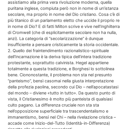
assistiamo alla prima vera rivoluzione moderna, quella
puritana inglese, compiuta però non in nome di un’istanza
secolare, ma proprio in nome del Dio cristiano. Cosa c’è di
più titanico di un parlamento eletto che uccide il proprio re
in nome di Dio? E di fatti Milton scrive e vive nell’Inghilterra
di Cromwell (che di esplicitamente secolare non ha nulla,
anzi). La categoria di “secolarizzazione” è dunque
insufficiente a pensare cristicamente la storia occidentale.
2. Quello dei fraintendimento razionalistico-spirituale
dell’Incarnazione è la deriva tipica dell’intera tradizione
protestante, soprattutto calvinista. Hegel appartiene
totalmente a questa tradizione, e Borghesi lo sottolinea
bene. Ciononostante, il problema non sta nel presunto
“panteismo”, bensì casomai nella giusta interpretazione
della profezia paolina, secondo cui Dio – nell’apocatastasi
del mondo – diviene «tutto in tutto». Da questo punto di
vista, il Cristianesimo è molto più panteista di qualsiasi
culto pagano. La differenza cruciale non sta sta
nell’opposizione superficiale tra trascendentalismo e
immanentismo, bensì nel Chi – nella rivelazione cristica –
accade come Inizio-del-Tutto (Identità-in-Differenza)