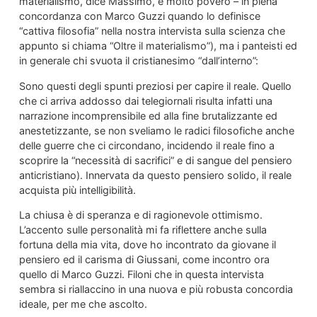
materialismo, dice Massimo, è molto povero – in piena
concordanza con Marco Guzzi quando lo definisce
“cattiva filosofia” nella nostra intervista sulla scienza che
appunto si chiama “Oltre il materialismo”), ma i panteisti ed
in generale chi svuota il cristianesimo “dall’interno”:
Sono questi degli spunti preziosi per capire il reale. Quello
che ci arriva addosso dai telegiornali risulta infatti una
narrazione incomprensibile ed alla fine brutalizzante ed
anestetizzante, se non sveliamo le radici filosofiche anche
delle guerre che ci circondano, incidendo il reale fino a
scoprire la “necessità di sacrifici” e di sangue del pensiero
anticristiano). Innervata da questo pensiero solido, il reale
acquista più intelligibilità.
La chiusa è di speranza e di ragionevole ottimismo.
L’accento sulle personalità mi fa riflettere anche sulla
fortuna della mia vita, dove ho incontrato da giovane il
pensiero ed il carisma di Giussani, come incontro ora
quello di Marco Guzzi. Filoni che in questa intervista
sembra si riallaccino in una nuova e più robusta concordia
ideale, per me che ascolto.