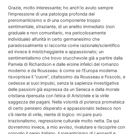
Grazie, molto interessante; ho anch’io avuto sempre
l’impressione di una patologia profonda del
preromanticismo e di una componente troppo
sentimentale, straziante, di un anelito immediato (non
graduale e non comunitario, ma pericolosamente
individuale) all’unità in certo germanesimo che
paradossalmente si racconta come razionale/scientifico
ed invece è misticheggiante e appassionato; un
sentimentalismo che trovo stucchevole già a partire dalla
Pamela di Richardson e dalle eroine infelici del romanzo
moderno e da Rousseau: è come se l’Europa moderna
risvoprisse il “cuore”, citatissimo da Rousseau e Foscolo, e
cedesse ai suoi impulsi, senza la sapienza investigativa
delle passioni già espressa da un Seneca e dalla morale
cristiana ripensata con l’etica di Aristotele e la virile
saggezza dei pagani. Nella volontà di potenza prometeica
di certo pensiero disperato e appassionato tedesco non
c’è niente di virile, niente di logico: mi pare puro
irrazionalismo, regressione culturale molto netta. Da qui
dovremmo invece, a mio avviso, rivalutare e riscoprire con
orgoglio il genio italiano, il romanticismo di Leopardi e