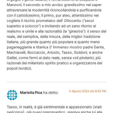
Manzoni; il secondo a mio avviso grandissimo nel saper
attraversare la modernità riconcoliandola e purificandola
con il cattolicesimo; il primo, pur ateo, attentissimo nel
cogliere il rischio prometeico dell’ Ottocento (“secol
superbo e sciocco”) e invitando ad un sano ritorno al
realismo e umile e alla razionalità (la “ginestra”): il senso del
reale, del semplice, della misura, della miglior tradizione
italiana, più grande quanto più popolare e quanto meno
paganeggiante e titanica (l’ immenso mostro padre Dante,
Machiavelli, Boccaccio, Ariosto, Tasso, Goldoni, e anche
Galilei, come fermi al dato reale, senza voli pindarici, più
razionali del millantato spirito pratico e organizzatore dei
popoli nordici).
5 Agosto 2024 alle 8:55 PM
Mariella Pica
ha detto:
Tasso, in realtà, è già sentimentale e appassionato (stati
pericolosi), già quasi preromantico, reagiva anche lui alla