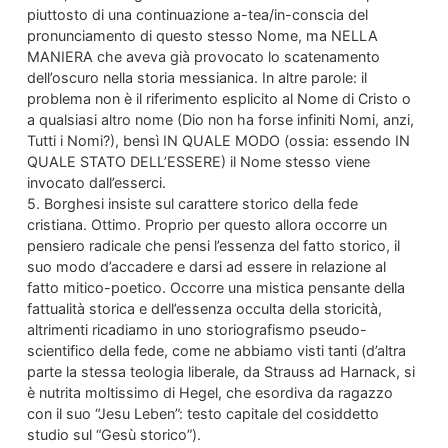
piuttosto di una continuazione a-tea/in-conscia del
pronunciamento di questo stesso Nome, ma NELLA
MANIERA che aveva già provocato lo scatenamento
dell’oscuro nella storia messianica. In altre parole: il
problema non è il riferimento esplicito al Nome di Cristo o
a qualsiasi altro nome (Dio non ha forse infiniti Nomi, anzi,
Tutti i Nomi?), bensì IN QUALE MODO (ossia: essendo IN
QUALE STATO DELL’ESSERE) il Nome stesso viene
invocato dall’esserci.
5. Borghesi insiste sul carattere storico della fede
cristiana. Ottimo. Proprio per questo allora occorre un
pensiero radicale che pensi l’essenza del fatto storico, il
suo modo d’accadere e darsi ad essere in relazione al
fatto mitico-poetico. Occorre una mistica pensante della
fattualità storica e dell’essenza occulta della storicità,
altrimenti ricadiamo in uno storiografismo pseudo-
scientifico della fede, come ne abbiamo visti tanti (d’altra
parte la stessa teologia liberale, da Strauss ad Harnack, si
è nutrita moltissimo di Hegel, che esordiva da ragazzo
con il suo “Jesu Leben”: testo capitale del cosiddetto
studio sul “Gesù storico”).