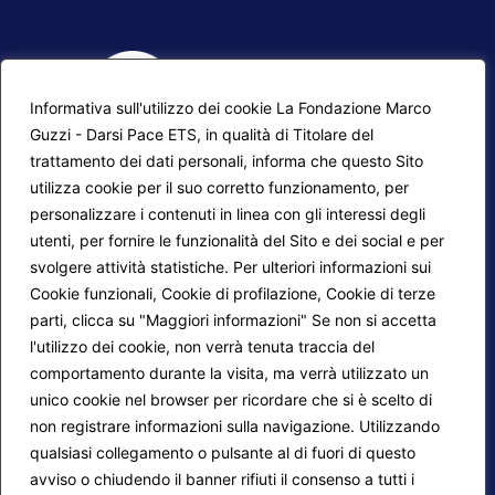
Informativa sull'utilizzo dei cookie La Fondazione Marco
Guzzi - Darsi Pace ETS, in qualità di Titolare del
trattamento dei dati personali, informa che questo Sito
utilizza cookie per il suo corretto funzionamento, per
F.A.Q.
Contatti
personalizzare i contenuti in linea con gli interessi degli
utenti, per fornire le funzionalità del Sito e dei social e per
Mappa del sito
Calendario corsi
svolgere attività statistiche. Per ulteriori informazioni sui
Progetti Darsi Pace
Privacy Policy
Cookie funzionali, Cookie di profilazione, Cookie di terze
parti, clicca su "Maggiori informazioni" Se non si accetta
Login redattori
Cookie Policy
l'utilizzo dei cookie, non verrà tenuta traccia del
comportamento durante la visita, ma verrà utilizzato un
unico cookie nel browser per ricordare che si è scelto di
Seguici su:
non registrare informazioni sulla navigazione. Utilizzando
qualsiasi collegamento o pulsante al di fuori di questo
avviso o chiudendo il banner rifiuti il consenso a tutti i