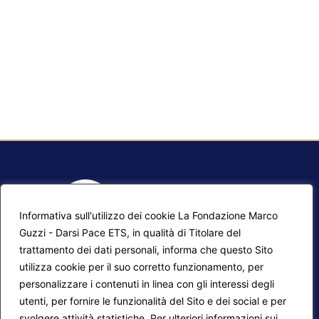
Informativa sull'utilizzo dei cookie La Fondazione Marco
Guzzi - Darsi Pace ETS, in qualità di Titolare del
trattamento dei dati personali, informa che questo Sito
utilizza cookie per il suo corretto funzionamento, per
F.A.Q.
Contatti
personalizzare i contenuti in linea con gli interessi degli
utenti, per fornire le funzionalità del Sito e dei social e per
Mappa del sito
Calendario corsi
svolgere attività statistiche. Per ulteriori informazioni sui