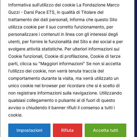
Informativa sull'utilizzo dei cookie La Fondazione Marco
Guzzi - Darsi Pace ETS, in qualità di Titolare del
trattamento dei dati personali, informa che questo Sito
utilizza cookie per il suo corretto funzionamento, per
F.A.Q.
Contatti
personalizzare i contenuti in linea con gli interessi degli
utenti, per fornire le funzionalità del Sito e dei social e per
Mappa del sito
Calendario corsi
svolgere attività statistiche. Per ulteriori informazioni sui
Progetti Darsi Pace
Privacy Policy
Cookie funzionali, Cookie di profilazione, Cookie di terze
parti, clicca su "Maggiori informazioni" Se non si accetta
Login redattori
Cookie Policy
l'utilizzo dei cookie, non verrà tenuta traccia del
comportamento durante la visita, ma verrà utilizzato un
unico cookie nel browser per ricordare che si è scelto di
Seguici su:
non registrare informazioni sulla navigazione. Utilizzando
qualsiasi collegamento o pulsante al di fuori di questo
avviso o chiudendo il banner rifiuti il consenso a tutti i
cookie.
Maggiori informazioni
© 2026
Fondazione Marco Guzzi – Darsi Pace
ETS
. Tutti i diritti sono riservati.
Impostazioni
Rifiuta
Accetta tutti