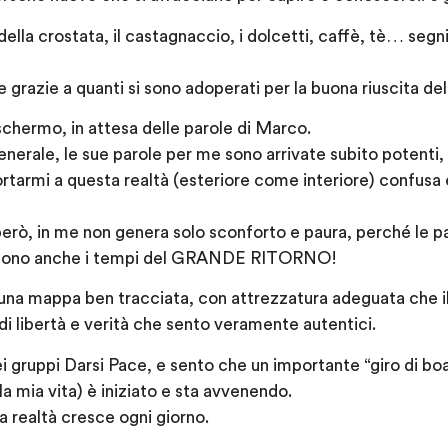
della crostata, il castagnaccio, i dolcetti, caffè, tè… segn
 grazie a quanti si sono adoperati per la buona riuscita del
 schermo, in attesa delle parole di Marco.
nerale, le sue parole per me sono arrivate subito potenti,
ortarmi a questa realtà (esteriore come interiore) confusa e
rò, in me non genera solo sconforto e paura, perché le p
i sono anche i tempi del GRANDE RITORNO!
mappa ben tracciata, con attrezzatura adeguata che il 
 di libertà e verità che sento veramente autentici.
i gruppi Darsi Pace, e sento che un importante “giro di bo
a mia vita) è iniziato e sta avvenendo.
a realtà cresce ogni giorno.