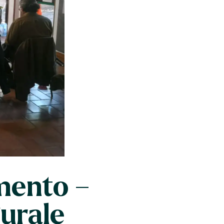
imento –
gurale