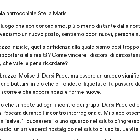
la parrocchiale Stella Maris
 luogo che non conosciamo, più o meno distante dalla nost
 vediamo un nuovo posto, sentiamo odori nuovi, persone n
zo iniziale, quella diffidenza alla quale siamo così troppo
apportarsi alla realtà? Come vincere i discorsi di circostanza
e, che vale la pena ricordare?
uzzo-Molise di Darsi Pace, ma essere un gruppo significa 
iene buttarsi in ciò che ci fonde, ci liquefa, ci fa passare d
e scorre e che scopre spazi e forme nuove.
o che si ripete ad ogni incontro dei gruppi Darsi Pace ed è 
 a Pescara durante l’incontro interregionale. Mi piace osse
un “salve,” “buonasera” o uno sguardo nel saluto d’ingresso
acio, un arrivederci nostalgico nel saluto di uscita. La vita 