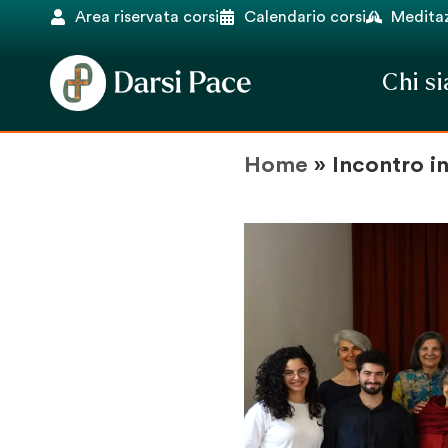
Area riservata corsi
Calendario corsi
Meditaz
Chi s
Home
»
Incontro i