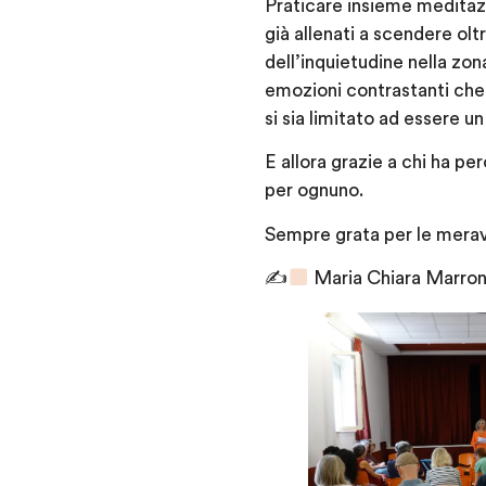
Praticare insieme meditazi
già allenati a scendere oltr
dell’inquietudine nella zo
emozioni contrastanti che
si sia limitato ad essere u
E allora grazie a chi ha p
per ognuno.
Sempre grata per le meravig
✍
Maria Chiara Marrone