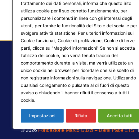
trattamento dei dati personali, informa che questo Sito
utilizza cookie per il suo corretto funzionamento, per
personalizzare i contenuti in linea con gli interessi degli
utenti, per fornire le funzionalità del Sito e dei social e per
svolgere attività statistiche. Per ulteriori informazioni sui
Cookie funzionali, Cookie di profilazione, Cookie di terze
parti, clicca su "Maggiori informazioni" Se non si accetta
l'utilizzo dei cookie, non verrà tenuta traccia del
comportamento durante la visita, ma verrà utilizzato un
F.
unico cookie nel browser per ricordare che si è scelto di
non registrare informazioni sulla navigazione. Utilizzando
Ma
qualsiasi collegamento o pulsante al di fuori di questo
Pr
avviso o chiudendo il banner rifiuti il consenso a tutti i
Liberazione interiore
cookie.
Maggiori informazioni
Lo
Trasformazione del mondo
Impostazioni
Rifiuta
Accetta tutti
© 2026
Fondazione Marco Guzzi – Darsi Pace ETS
. 