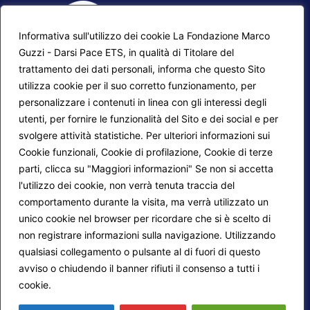
Informativa sull'utilizzo dei cookie La Fondazione Marco
Guzzi - Darsi Pace ETS, in qualità di Titolare del
trattamento dei dati personali, informa che questo Sito
utilizza cookie per il suo corretto funzionamento, per
F.A.Q.
Contatti
personalizzare i contenuti in linea con gli interessi degli
utenti, per fornire le funzionalità del Sito e dei social e per
Mappa del sito
Calendario corsi
svolgere attività statistiche. Per ulteriori informazioni sui
Progetti Darsi Pace
Privacy Policy
Cookie funzionali, Cookie di profilazione, Cookie di terze
parti, clicca su "Maggiori informazioni" Se non si accetta
Login redattori
Cookie Policy
l'utilizzo dei cookie, non verrà tenuta traccia del
comportamento durante la visita, ma verrà utilizzato un
unico cookie nel browser per ricordare che si è scelto di
Seguici su:
non registrare informazioni sulla navigazione. Utilizzando
qualsiasi collegamento o pulsante al di fuori di questo
avviso o chiudendo il banner rifiuti il consenso a tutti i
cookie.
Maggiori informazioni
© 2026
Fondazione Marco Guzzi – Darsi Pace
ETS
. Tutti i diritti sono riservati.