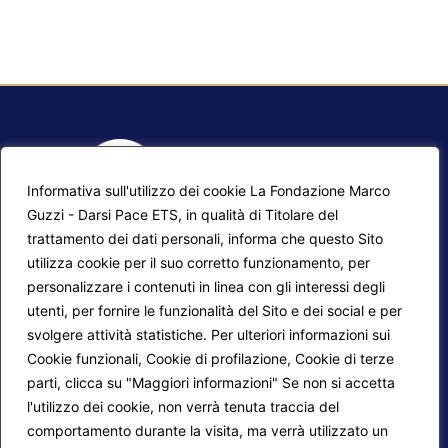
Informativa sull'utilizzo dei cookie La Fondazione Marco
Guzzi - Darsi Pace ETS, in qualità di Titolare del
trattamento dei dati personali, informa che questo Sito
utilizza cookie per il suo corretto funzionamento, per
F.A.Q.
Contatti
personalizzare i contenuti in linea con gli interessi degli
utenti, per fornire le funzionalità del Sito e dei social e per
Mappa del sito
Calendario corsi
svolgere attività statistiche. Per ulteriori informazioni sui
Progetti Darsi Pace
Privacy Policy
Cookie funzionali, Cookie di profilazione, Cookie di terze
parti, clicca su "Maggiori informazioni" Se non si accetta
Login redattori
Cookie Policy
l'utilizzo dei cookie, non verrà tenuta traccia del
comportamento durante la visita, ma verrà utilizzato un