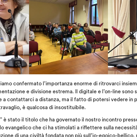
iamo confermato l’importanza enorme di ritrovarci insieme,
tazione e divisione estrema. Il digitale e l’on-line sono 
re a contattarci a distanza, ma il fatto di potersi vedere i
ravaglio, è qualcosa di insostituibile.
” è stato il titolo che ha governato il nostro incontro press
o evangelico che ci ha stimolati a riflettere sulla necessità
zione di una civiltà fondata non più sull’io-egoico-bellico