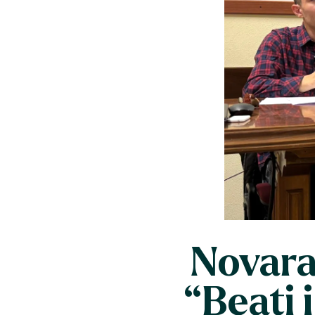
Novara 
“Beati 