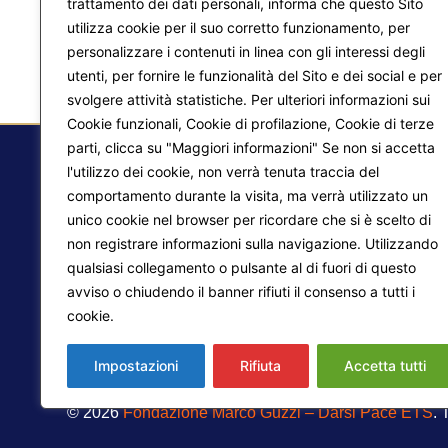
trattamento dei dati personali, informa che questo Sito
utilizza cookie per il suo corretto funzionamento, per
personalizzare i contenuti in linea con gli interessi degli
utenti, per fornire le funzionalità del Sito e dei social e per
svolgere attività statistiche. Per ulteriori informazioni sui
Cookie funzionali, Cookie di profilazione, Cookie di terze
parti, clicca su "Maggiori informazioni" Se non si accetta
l'utilizzo dei cookie, non verrà tenuta traccia del
comportamento durante la visita, ma verrà utilizzato un
F.
unico cookie nel browser per ricordare che si è scelto di
non registrare informazioni sulla navigazione. Utilizzando
Ma
qualsiasi collegamento o pulsante al di fuori di questo
Pr
avviso o chiudendo il banner rifiuti il consenso a tutti i
Liberazione interiore
cookie.
Maggiori informazioni
Lo
Trasformazione del mondo
Impostazioni
Rifiuta
Accetta tutti
© 2026
Fondazione Marco Guzzi – Darsi Pace ETS
. 