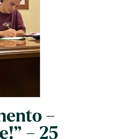
imento –
e!” – 25