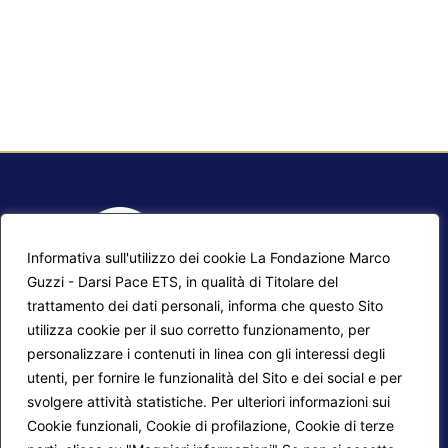
Informativa sull'utilizzo dei cookie La Fondazione Marco
Guzzi - Darsi Pace ETS, in qualità di Titolare del
trattamento dei dati personali, informa che questo Sito
utilizza cookie per il suo corretto funzionamento, per
F.A.Q.
Contatti
personalizzare i contenuti in linea con gli interessi degli
utenti, per fornire le funzionalità del Sito e dei social e per
Mappa del sito
Calendario corsi
svolgere attività statistiche. Per ulteriori informazioni sui
Progetti Darsi Pace
Privacy Policy
Cookie funzionali, Cookie di profilazione, Cookie di terze