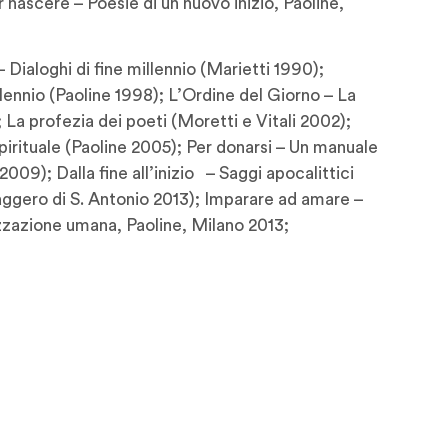
r nascere – Poesie di un nuovo inizio, Paoline,
 Dialoghi di fine millennio (Marietti 1990);
ennio (Paoline 1998); L’Ordine del Giorno – La
 La profezia dei poeti (Moretti e Vitali 2002);
pirituale (Paoline 2005); Per donarsi – Un manuale
009); Dalla fine all’inizio – Saggi apocalittici
aggero di S. Antonio 2013); Imparare ad amare –
zzazione umana, Paoline, Milano 2013;