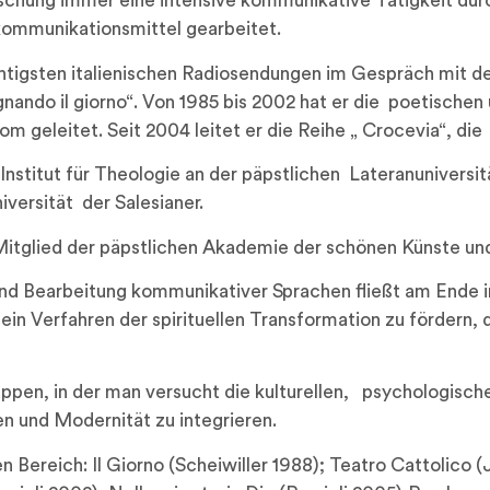
schung immer eine intensive kommunikative Tätigkeit durc
kommunikationsmittel gearbeitet.
wichtigsten italienischen Radiosendungen im Gespräch mit
ognando il giorno“. Von 1985 bis 2002 hat er die poetische
 geleitet. Seit 2004 leitet er die Reihe „ Crocevia“, die 
nstitut für Theologie an der päpstlichen Lateranuniversitä
versität der Salesianer.
itglied der päpstlichen Akademie der schönen Künste und
und Bearbeitung kommunikativer Sprachen fließt am Ende 
in Verfahren der spirituellen Transformation zu fördern, d
ppen, in der man versucht die kulturellen, psychologisch
 und Modernität zu integrieren.
Bereich: Il Giorno (Scheiwiller 1988); Teatro Cattolico (Ja