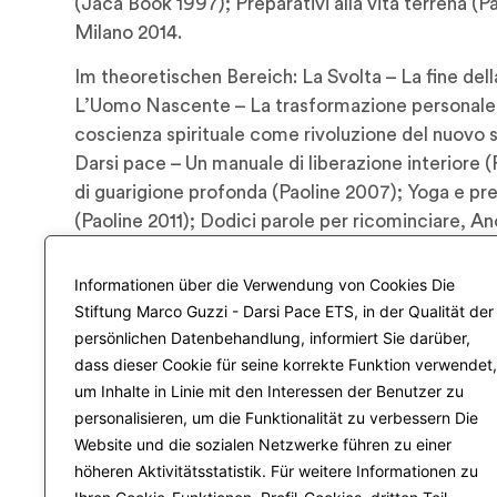
(Jaca Book 1997); Preparativi alla vita terrena (Pa
Milano 2014.
Im theoretischen Bereich: La Svolta – La fine della
L’Uomo Nascente – La trasformazione personale al
coscienza spirituale come rivoluzione del nuovo se
Darsi pace – Un manuale di liberazione interiore 
di guarigione profonda (Paoline 2007); Yoga e pregh
(Paoline 2011); Dodici parole per ricominciare, A
Un manuale di realizzazione umana (Paoline 2013)
L’Insurrezione dell’umanità nascente, Paoline, Mi
Informationen über die Verwendung von Cookies Die
Stiftung Marco Guzzi - Darsi Pace ETS, in der Qualität der
persönlichen Datenbehandlung, informiert Sie darüber,
dass dieser Cookie für seine korrekte Funktion verwendet,
um Inhalte in Linie mit den Interessen der Benutzer zu
personalisieren, um die Funktionalität zu verbessern Die
Website und die sozialen Netzwerke führen zu einer
höheren Aktivitätsstatistik. Für weitere Informationen zu