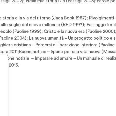
ssigli 2002); Nella mia storia Dio (Passigli 2005);Parole pe
 storia e la via del ritorno (Jaca Book 1987); Rivolgimenti –
le soglie del nuovo millennio (RED 1997); Passaggi di mill
colo (Paoline 1999); Cristo e la nuova era (Paoline 2000);
(Paoline 2004); La nuova umanità – Un progetto politico e s
iera cristiana – Percorsi di liberazione interiore (Paoline 2
ncora 2011;Buone notizie – Spunti per una vita nuova (Mess
. Buone notizie – Imparare ad amare – Un manuale di reali
lano 2015.