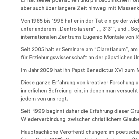
Er hat seiner poetischen und philosophischen For
aber auch über längere Zeit hinweg mit Massen
Von 1985 bis 1998 hat er in der Tat einige der 
unter anderem „Dentro la sera“ , „ 3131“, und „ S
internationalen Zentrums Eugenio Montale von Rom
Seit 2005 hält er Seminare am “Claretianum”, am I
für Erziehungswissenschaft an der päpstlichen Uni
Im Jahr 2009 hat ihn Papst Benedictus XVI zum M
Diese ganze Erfahrung von kreativer Forschung 
innerlichen Befreiung ein, in denen man versucht e
jedem von uns regt.
Seit 1999 beginnt daher die Erfahrung dieser Gru
Wiederverbindung zwischen christlichem Glauben
Hauptsächliche Veröffentlichungen: im poetischen 