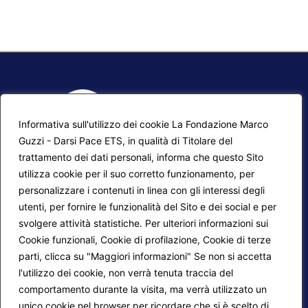
Informativa sull'utilizzo dei cookie La Fondazione Marco
Guzzi - Darsi Pace ETS, in qualità di Titolare del
trattamento dei dati personali, informa che questo Sito
utilizza cookie per il suo corretto funzionamento, per
F.A.Q.
Contatti
personalizzare i contenuti in linea con gli interessi degli
utenti, per fornire le funzionalità del Sito e dei social e per
Mappa del sito
Calendario corsi
svolgere attività statistiche. Per ulteriori informazioni sui
Progetti Darsi Pace
Privacy Policy
Cookie funzionali, Cookie di profilazione, Cookie di terze
parti, clicca su "Maggiori informazioni" Se non si accetta
Login redattori
Cookie Policy
l'utilizzo dei cookie, non verrà tenuta traccia del
comportamento durante la visita, ma verrà utilizzato un
unico cookie nel browser per ricordare che si è scelto di