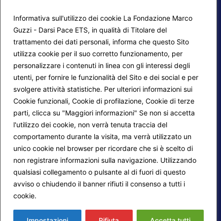
Informativa sull'utilizzo dei cookie La Fondazione Marco
Guzzi - Darsi Pace ETS, in qualità di Titolare del
trattamento dei dati personali, informa che questo Sito
utilizza cookie per il suo corretto funzionamento, per
F.A.Q.
Contatti
personalizzare i contenuti in linea con gli interessi degli
utenti, per fornire le funzionalità del Sito e dei social e per
Mappa del sito
Calendario corsi
svolgere attività statistiche. Per ulteriori informazioni sui
Progetti Darsi Pace
Privacy Policy
Cookie funzionali, Cookie di profilazione, Cookie di terze
parti, clicca su "Maggiori informazioni" Se non si accetta
Login redattori
Cookie Policy
l'utilizzo dei cookie, non verrà tenuta traccia del
comportamento durante la visita, ma verrà utilizzato un
unico cookie nel browser per ricordare che si è scelto di
Seguici su:
non registrare informazioni sulla navigazione. Utilizzando
qualsiasi collegamento o pulsante al di fuori di questo
avviso o chiudendo il banner rifiuti il consenso a tutti i
cookie.
Maggiori informazioni
© 2026
Fondazione Marco Guzzi – Darsi Pace
ETS
. Tutti i diritti sono riservati.
Impostazioni
Rifiuta
Accetta tutti