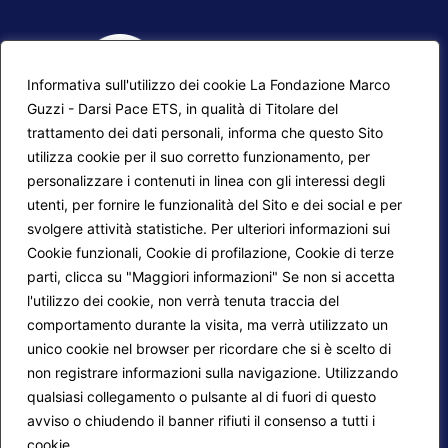
Informativa sull'utilizzo dei cookie La Fondazione Marco
Guzzi - Darsi Pace ETS, in qualità di Titolare del
trattamento dei dati personali, informa che questo Sito
utilizza cookie per il suo corretto funzionamento, per
F.A.Q.
Contatti
personalizzare i contenuti in linea con gli interessi degli
utenti, per fornire le funzionalità del Sito e dei social e per
Mappa del sito
Calendario corsi
svolgere attività statistiche. Per ulteriori informazioni sui
Progetti Darsi Pace
Privacy Policy
Cookie funzionali, Cookie di profilazione, Cookie di terze
parti, clicca su "Maggiori informazioni" Se non si accetta
Login redattori
Cookie Policy
l'utilizzo dei cookie, non verrà tenuta traccia del
comportamento durante la visita, ma verrà utilizzato un
unico cookie nel browser per ricordare che si è scelto di
Seguici su:
non registrare informazioni sulla navigazione. Utilizzando
qualsiasi collegamento o pulsante al di fuori di questo
avviso o chiudendo il banner rifiuti il consenso a tutti i
cookie.
Maggiori informazioni