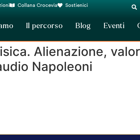
ioni
Collana Crocevia
Sostienici
iamo
Il percorso
Blog
Eventi
ica. Alienazione, valor
laudio Napoleoni