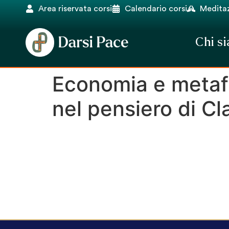
Area riservata corsi
Calendario corsi
Meditaz
Chi s
Economia e metafis
nel pensiero di C