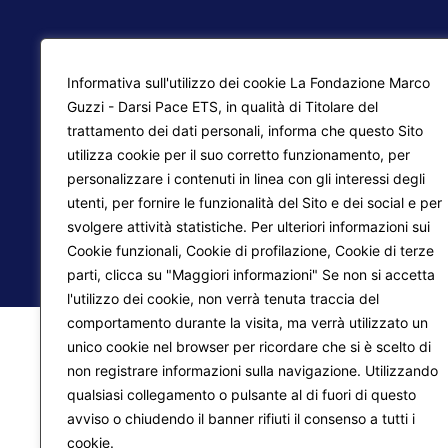
F.
Informativa sull'utilizzo dei cookie La Fondazione Marco
Ma
Guzzi - Darsi Pace ETS, in qualità di Titolare del
trattamento dei dati personali, informa che questo Sito
Pr
Liberazione interiore
utilizza cookie per il suo corretto funzionamento, per
personalizzare i contenuti in linea con gli interessi degli
Lo
Trasformazione del mondo
utenti, per fornire le funzionalità del Sito e dei social e per
svolgere attività statistiche. Per ulteriori informazioni sui
Cookie funzionali, Cookie di profilazione, Cookie di terze
© 2026
Fondazione Marco Guzzi – Darsi Pace ETS
. 
parti, clicca su "Maggiori informazioni" Se non si accetta
l'utilizzo dei cookie, non verrà tenuta traccia del
comportamento durante la visita, ma verrà utilizzato un
unico cookie nel browser per ricordare che si è scelto di
non registrare informazioni sulla navigazione. Utilizzando
qualsiasi collegamento o pulsante al di fuori di questo
avviso o chiudendo il banner rifiuti il consenso a tutti i
cookie.
Maggiori informazioni