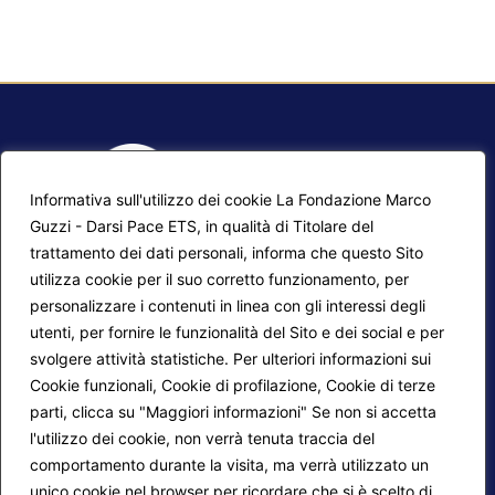
Informativa sull'utilizzo dei cookie La Fondazione Marco
Guzzi - Darsi Pace ETS, in qualità di Titolare del
trattamento dei dati personali, informa che questo Sito
utilizza cookie per il suo corretto funzionamento, per
F.A.Q.
Contatti
personalizzare i contenuti in linea con gli interessi degli
utenti, per fornire le funzionalità del Sito e dei social e per
Mappa del sito
Calendario corsi
svolgere attività statistiche. Per ulteriori informazioni sui
Progetti Darsi Pace
Privacy Policy
Cookie funzionali, Cookie di profilazione, Cookie di terze
parti, clicca su "Maggiori informazioni" Se non si accetta
Login redattori
Cookie Policy
l'utilizzo dei cookie, non verrà tenuta traccia del
comportamento durante la visita, ma verrà utilizzato un
unico cookie nel browser per ricordare che si è scelto di