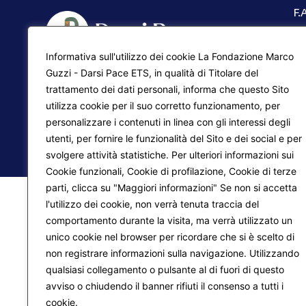
F.
Ma
Informativa sull'utilizzo dei cookie La Fondazione Marco
Pr
Liberazione interiore
Guzzi - Darsi Pace ETS, in qualità di Titolare del
trattamento dei dati personali, informa che questo Sito
Lo
Trasformazione del mondo
utilizza cookie per il suo corretto funzionamento, per
personalizzare i contenuti in linea con gli interessi degli
utenti, per fornire le funzionalità del Sito e dei social e per
© 2026
Fondazione Marco Guzzi – Darsi Pace ETS
. 
svolgere attività statistiche. Per ulteriori informazioni sui
Cookie funzionali, Cookie di profilazione, Cookie di terze
parti, clicca su "Maggiori informazioni" Se non si accetta
l'utilizzo dei cookie, non verrà tenuta traccia del
comportamento durante la visita, ma verrà utilizzato un
unico cookie nel browser per ricordare che si è scelto di
non registrare informazioni sulla navigazione. Utilizzando
qualsiasi collegamento o pulsante al di fuori di questo
avviso o chiudendo il banner rifiuti il consenso a tutti i
cookie.
Maggiori informazioni