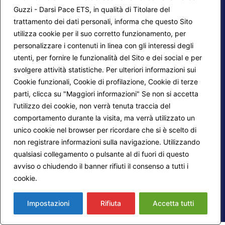
Guzzi - Darsi Pace ETS, in qualità di Titolare del
trattamento dei dati personali, informa che questo Sito
utilizza cookie per il suo corretto funzionamento, per
F.A.Q.
Contatti
personalizzare i contenuti in linea con gli interessi degli
Mappa del sito
Calendario corsi
utenti, per fornire le funzionalità del Sito e dei social e per
svolgere attività statistiche. Per ulteriori informazioni sui
Progetti Darsi Pace
Privacy Policy
Cookie funzionali, Cookie di profilazione, Cookie di terze
parti, clicca su "Maggiori informazioni" Se non si accetta
Login redattori
Cookie Policy
l'utilizzo dei cookie, non verrà tenuta traccia del
comportamento durante la visita, ma verrà utilizzato un
Seguici su:
unico cookie nel browser per ricordare che si è scelto di
non registrare informazioni sulla navigazione. Utilizzando
qualsiasi collegamento o pulsante al di fuori di questo
avviso o chiudendo il banner rifiuti il consenso a tutti i
cookie.
Maggiori informazioni
© 2026
Fondazione Marco Guzzi – Darsi Pace
ETS
. Tutti i diritti sono riservati.
Impostazioni
Rifiuta
Accetta tutti