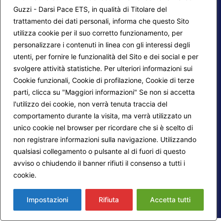
Guzzi - Darsi Pace ETS, in qualità di Titolare del
trattamento dei dati personali, informa che questo Sito
utilizza cookie per il suo corretto funzionamento, per
F.A.Q.
Contatti
personalizzare i contenuti in linea con gli interessi degli
Mappa del sito
Calendario corsi
utenti, per fornire le funzionalità del Sito e dei social e per
svolgere attività statistiche. Per ulteriori informazioni sui
Progetti Darsi Pace
Privacy Policy
Cookie funzionali, Cookie di profilazione, Cookie di terze
parti, clicca su "Maggiori informazioni" Se non si accetta
Login redattori
Cookie Policy
l'utilizzo dei cookie, non verrà tenuta traccia del
comportamento durante la visita, ma verrà utilizzato un
Seguici su:
unico cookie nel browser per ricordare che si è scelto di
non registrare informazioni sulla navigazione. Utilizzando
qualsiasi collegamento o pulsante al di fuori di questo
avviso o chiudendo il banner rifiuti il consenso a tutti i
cookie.
Maggiori informazioni
© 2026
Fondazione Marco Guzzi – Darsi Pace
ETS
. Tutti i diritti sono riservati.
Impostazioni
Rifiuta
Accetta tutti