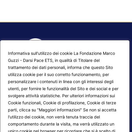
Informativa sull'utilizzo dei cookie La Fondazione Marco
Guzzi - Darsi Pace ETS, in qualità di Titolare del
trattamento dei dati personali, informa che questo Sito
utilizza cookie per il suo corretto funzionamento, per
F.A.Q.
Contatti
personalizzare i contenuti in linea con gli interessi degli
utenti, per fornire le funzionalità del Sito e dei social e per
Mappa del sito
Calendario corsi
svolgere attività statistiche. Per ulteriori informazioni sui
Progetti Darsi Pace
Privacy Policy
Cookie funzionali, Cookie di profilazione, Cookie di terze
parti, clicca su "Maggiori informazioni" Se non si accetta
Login redattori
Cookie Policy
l'utilizzo dei cookie, non verrà tenuta traccia del
comportamento durante la visita, ma verrà utilizzato un
unico cookie nel browser per ricordare che si è scelto di