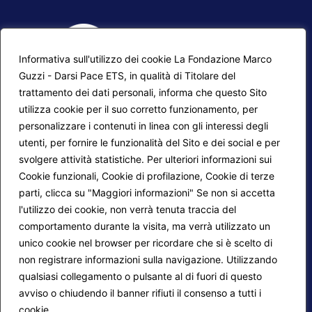
Informativa sull'utilizzo dei cookie La Fondazione Marco
Guzzi - Darsi Pace ETS, in qualità di Titolare del
trattamento dei dati personali, informa che questo Sito
utilizza cookie per il suo corretto funzionamento, per
F.A.Q.
Contatti
personalizzare i contenuti in linea con gli interessi degli
utenti, per fornire le funzionalità del Sito e dei social e per
Mappa del sito
Calendario corsi
svolgere attività statistiche. Per ulteriori informazioni sui
Progetti Darsi Pace
Privacy Policy
Cookie funzionali, Cookie di profilazione, Cookie di terze
parti, clicca su "Maggiori informazioni" Se non si accetta
Login redattori
Cookie Policy
l'utilizzo dei cookie, non verrà tenuta traccia del
comportamento durante la visita, ma verrà utilizzato un
unico cookie nel browser per ricordare che si è scelto di
Seguici su:
non registrare informazioni sulla navigazione. Utilizzando
qualsiasi collegamento o pulsante al di fuori di questo
avviso o chiudendo il banner rifiuti il consenso a tutti i
cookie.
Maggiori informazioni