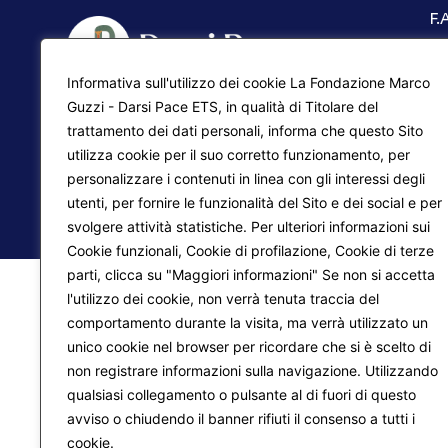
F.
Ma
Informativa sull'utilizzo dei cookie La Fondazione Marco
Pr
Liberazione interiore
Guzzi - Darsi Pace ETS, in qualità di Titolare del
trattamento dei dati personali, informa che questo Sito
Lo
Trasformazione del mondo
utilizza cookie per il suo corretto funzionamento, per
personalizzare i contenuti in linea con gli interessi degli
utenti, per fornire le funzionalità del Sito e dei social e per
© 2026
Fondazione Marco Guzzi – Darsi Pace ETS
. 
svolgere attività statistiche. Per ulteriori informazioni sui
Cookie funzionali, Cookie di profilazione, Cookie di terze
parti, clicca su "Maggiori informazioni" Se non si accetta
l'utilizzo dei cookie, non verrà tenuta traccia del
comportamento durante la visita, ma verrà utilizzato un
unico cookie nel browser per ricordare che si è scelto di
non registrare informazioni sulla navigazione. Utilizzando
qualsiasi collegamento o pulsante al di fuori di questo
avviso o chiudendo il banner rifiuti il consenso a tutti i
cookie.
Maggiori informazioni