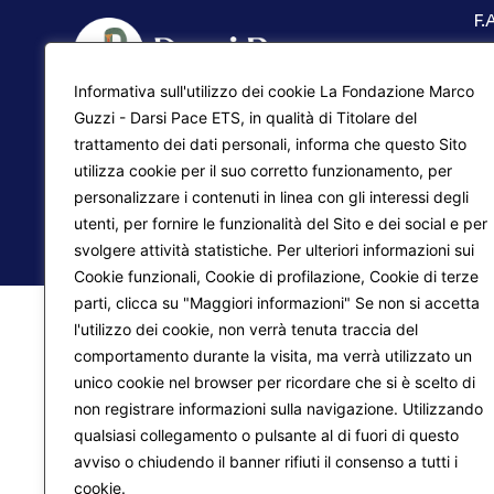
F.
Ma
Informativa sull'utilizzo dei cookie La Fondazione Marco
Pr
Liberazione interiore
Guzzi - Darsi Pace ETS, in qualità di Titolare del
trattamento dei dati personali, informa che questo Sito
Lo
Trasformazione del mondo
utilizza cookie per il suo corretto funzionamento, per
personalizzare i contenuti in linea con gli interessi degli
utenti, per fornire le funzionalità del Sito e dei social e per
© 2026
Fondazione Marco Guzzi – Darsi Pace ETS
. 
svolgere attività statistiche. Per ulteriori informazioni sui
Cookie funzionali, Cookie di profilazione, Cookie di terze
parti, clicca su "Maggiori informazioni" Se non si accetta
l'utilizzo dei cookie, non verrà tenuta traccia del
comportamento durante la visita, ma verrà utilizzato un
unico cookie nel browser per ricordare che si è scelto di
non registrare informazioni sulla navigazione. Utilizzando
qualsiasi collegamento o pulsante al di fuori di questo
avviso o chiudendo il banner rifiuti il consenso a tutti i
cookie.
Maggiori informazioni