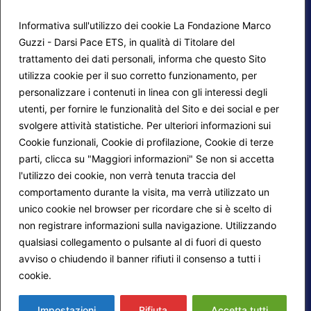
Informativa sull'utilizzo dei cookie La Fondazione Marco
Guzzi - Darsi Pace ETS, in qualità di Titolare del
trattamento dei dati personali, informa che questo Sito
utilizza cookie per il suo corretto funzionamento, per
F.A.Q.
Contatti
personalizzare i contenuti in linea con gli interessi degli
utenti, per fornire le funzionalità del Sito e dei social e per
Mappa del sito
Calendario corsi
svolgere attività statistiche. Per ulteriori informazioni sui
Progetti Darsi Pace
Privacy Policy
Cookie funzionali, Cookie di profilazione, Cookie di terze
parti, clicca su "Maggiori informazioni" Se non si accetta
Login redattori
Cookie Policy
l'utilizzo dei cookie, non verrà tenuta traccia del
comportamento durante la visita, ma verrà utilizzato un
unico cookie nel browser per ricordare che si è scelto di
Seguici su:
non registrare informazioni sulla navigazione. Utilizzando
qualsiasi collegamento o pulsante al di fuori di questo
avviso o chiudendo il banner rifiuti il consenso a tutti i
cookie.
Maggiori informazioni
© 2026
Fondazione Marco Guzzi – Darsi Pace
ETS
. Tutti i diritti sono riservati.
Impostazioni
Rifiuta
Accetta tutti