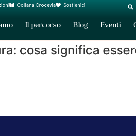
ioni
Collana Crocevia
Sostienici
iamo
Il percorso
Blog
Eventi
ra: cosa significa esser