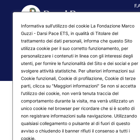
F.
Ma
Informativa sull'utilizzo dei cookie La Fondazione Marco
Pr
Liberazione interiore
Guzzi - Darsi Pace ETS, in qualità di Titolare del
trattamento dei dati personali, informa che questo Sito
Lo
Trasformazione del mondo
utilizza cookie per il suo corretto funzionamento, per
personalizzare i contenuti in linea con gli interessi degli
utenti, per fornire le funzionalità del Sito e dei social e per
© 2026
Fondazione Marco Guzzi – Darsi Pace ETS
. 
svolgere attività statistiche. Per ulteriori informazioni sui
Cookie funzionali, Cookie di profilazione, Cookie di terze
parti, clicca su "Maggiori informazioni" Se non si accetta
l'utilizzo dei cookie, non verrà tenuta traccia del
comportamento durante la visita, ma verrà utilizzato un
unico cookie nel browser per ricordare che si è scelto di
non registrare informazioni sulla navigazione. Utilizzando
qualsiasi collegamento o pulsante al di fuori di questo
avviso o chiudendo il banner rifiuti il consenso a tutti i
cookie.
Maggiori informazioni