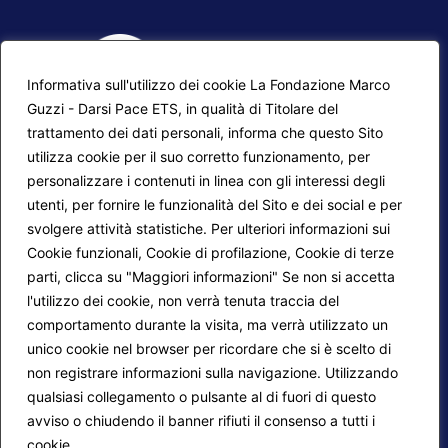
Informativa sull'utilizzo dei cookie La Fondazione Marco
Guzzi - Darsi Pace ETS, in qualità di Titolare del
trattamento dei dati personali, informa che questo Sito
utilizza cookie per il suo corretto funzionamento, per
F.A.Q.
Contatti
personalizzare i contenuti in linea con gli interessi degli
utenti, per fornire le funzionalità del Sito e dei social e per
Mappa del sito
Calendario corsi
svolgere attività statistiche. Per ulteriori informazioni sui
Progetti Darsi Pace
Privacy Policy
Cookie funzionali, Cookie di profilazione, Cookie di terze
parti, clicca su "Maggiori informazioni" Se non si accetta
Login redattori
Cookie Policy
l'utilizzo dei cookie, non verrà tenuta traccia del
comportamento durante la visita, ma verrà utilizzato un
unico cookie nel browser per ricordare che si è scelto di
Seguici su:
non registrare informazioni sulla navigazione. Utilizzando
qualsiasi collegamento o pulsante al di fuori di questo
avviso o chiudendo il banner rifiuti il consenso a tutti i
cookie.
Maggiori informazioni