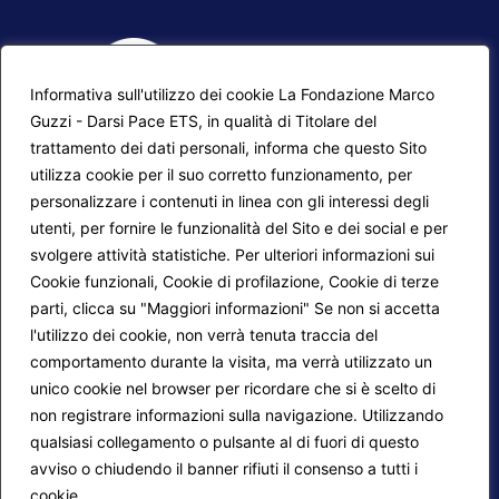
Informativa sull'utilizzo dei cookie La Fondazione Marco
Guzzi - Darsi Pace ETS, in qualità di Titolare del
trattamento dei dati personali, informa che questo Sito
utilizza cookie per il suo corretto funzionamento, per
F.A.Q.
Contatti
personalizzare i contenuti in linea con gli interessi degli
utenti, per fornire le funzionalità del Sito e dei social e per
Mappa del sito
Calendario corsi
svolgere attività statistiche. Per ulteriori informazioni sui
Progetti Darsi Pace
Privacy Policy
Cookie funzionali, Cookie di profilazione, Cookie di terze
parti, clicca su "Maggiori informazioni" Se non si accetta
Login redattori
Cookie Policy
l'utilizzo dei cookie, non verrà tenuta traccia del
comportamento durante la visita, ma verrà utilizzato un
unico cookie nel browser per ricordare che si è scelto di
Seguici su:
non registrare informazioni sulla navigazione. Utilizzando
qualsiasi collegamento o pulsante al di fuori di questo
avviso o chiudendo il banner rifiuti il consenso a tutti i
cookie.
Maggiori informazioni