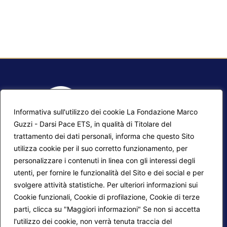
Informativa sull'utilizzo dei cookie La Fondazione Marco
Guzzi - Darsi Pace ETS, in qualità di Titolare del
trattamento dei dati personali, informa che questo Sito
utilizza cookie per il suo corretto funzionamento, per
F.A.Q.
Contatti
personalizzare i contenuti in linea con gli interessi degli
utenti, per fornire le funzionalità del Sito e dei social e per
Mappa del sito
Calendario corsi
svolgere attività statistiche. Per ulteriori informazioni sui
Progetti Darsi Pace
Privacy Policy
Cookie funzionali, Cookie di profilazione, Cookie di terze
parti, clicca su "Maggiori informazioni" Se non si accetta
Login redattori
Cookie Policy
l'utilizzo dei cookie, non verrà tenuta traccia del