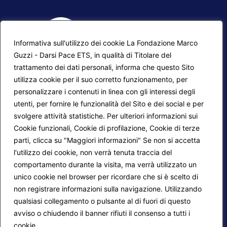
Informativa sull'utilizzo dei cookie La Fondazione Marco
Guzzi - Darsi Pace ETS, in qualità di Titolare del
trattamento dei dati personali, informa che questo Sito
utilizza cookie per il suo corretto funzionamento, per
F.A.Q.
Contatti
personalizzare i contenuti in linea con gli interessi degli
utenti, per fornire le funzionalità del Sito e dei social e per
Mappa del sito
Calendario corsi
svolgere attività statistiche. Per ulteriori informazioni sui
Progetti Darsi Pace
Privacy Policy
Cookie funzionali, Cookie di profilazione, Cookie di terze
parti, clicca su "Maggiori informazioni" Se non si accetta
Login redattori
Cookie Policy
l'utilizzo dei cookie, non verrà tenuta traccia del
comportamento durante la visita, ma verrà utilizzato un
unico cookie nel browser per ricordare che si è scelto di
Seguici su:
non registrare informazioni sulla navigazione. Utilizzando
qualsiasi collegamento o pulsante al di fuori di questo
avviso o chiudendo il banner rifiuti il consenso a tutti i
cookie.
Maggiori informazioni