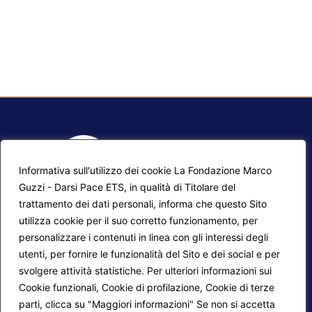
Informativa sull'utilizzo dei cookie La Fondazione Marco
Guzzi - Darsi Pace ETS, in qualità di Titolare del
trattamento dei dati personali, informa che questo Sito
utilizza cookie per il suo corretto funzionamento, per
F.A.Q.
Contatti
personalizzare i contenuti in linea con gli interessi degli
utenti, per fornire le funzionalità del Sito e dei social e per
Mappa del sito
Calendario corsi
svolgere attività statistiche. Per ulteriori informazioni sui
Progetti Darsi Pace
Privacy Policy
Cookie funzionali, Cookie di profilazione, Cookie di terze
parti, clicca su "Maggiori informazioni" Se non si accetta
Login redattori
Cookie Policy