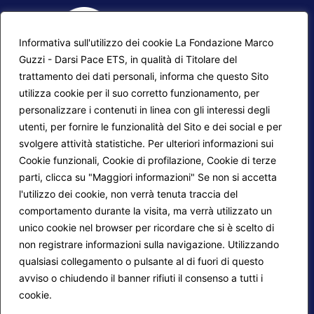
Informativa sull'utilizzo dei cookie La Fondazione Marco
Guzzi - Darsi Pace ETS, in qualità di Titolare del
trattamento dei dati personali, informa che questo Sito
utilizza cookie per il suo corretto funzionamento, per
F.A.Q.
Contatti
personalizzare i contenuti in linea con gli interessi degli
utenti, per fornire le funzionalità del Sito e dei social e per
Mappa del sito
Calendario corsi
svolgere attività statistiche. Per ulteriori informazioni sui
Progetti Darsi Pace
Privacy Policy
Cookie funzionali, Cookie di profilazione, Cookie di terze
parti, clicca su "Maggiori informazioni" Se non si accetta
Login redattori
Cookie Policy
l'utilizzo dei cookie, non verrà tenuta traccia del
comportamento durante la visita, ma verrà utilizzato un
unico cookie nel browser per ricordare che si è scelto di
Seguici su:
non registrare informazioni sulla navigazione. Utilizzando
qualsiasi collegamento o pulsante al di fuori di questo
avviso o chiudendo il banner rifiuti il consenso a tutti i
cookie.
Maggiori informazioni
© 2026
Fondazione Marco Guzzi – Darsi Pace