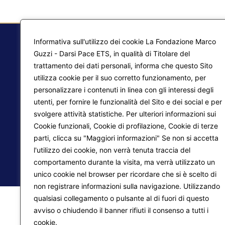
Informativa sull'utilizzo dei cookie La Fondazione Marco
Guzzi - Darsi Pace ETS, in qualità di Titolare del
trattamento dei dati personali, informa che questo Sito
F.
utilizza cookie per il suo corretto funzionamento, per
Ma
personalizzare i contenuti in linea con gli interessi degli
utenti, per fornire le funzionalità del Sito e dei social e per
Pr
Liberazione interiore
svolgere attività statistiche. Per ulteriori informazioni sui
Lo
Trasformazione del mondo
Cookie funzionali, Cookie di profilazione, Cookie di terze
parti, clicca su "Maggiori informazioni" Se non si accetta
l'utilizzo dei cookie, non verrà tenuta traccia del
comportamento durante la visita, ma verrà utilizzato un
© 2026
Fondazione Marco Guzzi – Darsi Pace ETS
. 
unico cookie nel browser per ricordare che si è scelto di
non registrare informazioni sulla navigazione. Utilizzando
qualsiasi collegamento o pulsante al di fuori di questo
avviso o chiudendo il banner rifiuti il consenso a tutti i
cookie.
Maggiori informazioni