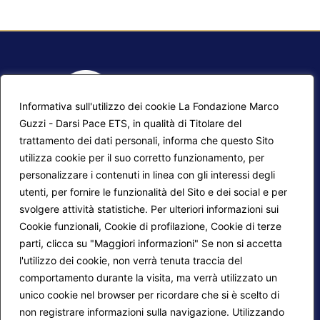
Informativa sull'utilizzo dei cookie La Fondazione Marco
Guzzi - Darsi Pace ETS, in qualità di Titolare del
trattamento dei dati personali, informa che questo Sito
utilizza cookie per il suo corretto funzionamento, per
F.A.Q.
Contatti
personalizzare i contenuti in linea con gli interessi degli
utenti, per fornire le funzionalità del Sito e dei social e per
Mappa del sito
Calendario corsi
svolgere attività statistiche. Per ulteriori informazioni sui
Progetti Darsi Pace
Privacy Policy
Cookie funzionali, Cookie di profilazione, Cookie di terze
parti, clicca su "Maggiori informazioni" Se non si accetta
Login redattori
Cookie Policy
l'utilizzo dei cookie, non verrà tenuta traccia del
comportamento durante la visita, ma verrà utilizzato un
unico cookie nel browser per ricordare che si è scelto di
Seguici su:
non registrare informazioni sulla navigazione. Utilizzando