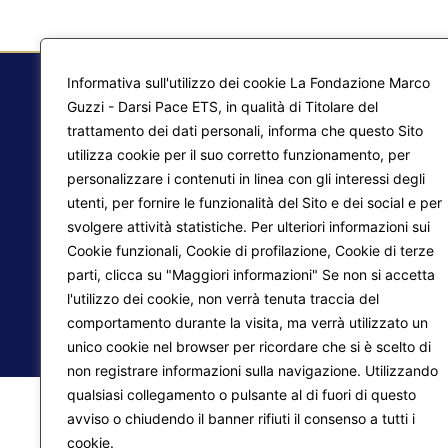
Informativa sull'utilizzo dei cookie La Fondazione Marco
Guzzi - Darsi Pace ETS, in qualità di Titolare del
trattamento dei dati personali, informa che questo Sito
F.
utilizza cookie per il suo corretto funzionamento, per
Ma
personalizzare i contenuti in linea con gli interessi degli
utenti, per fornire le funzionalità del Sito e dei social e per
Pr
Liberazione interiore
svolgere attività statistiche. Per ulteriori informazioni sui
Cookie funzionali, Cookie di profilazione, Cookie di terze
Lo
Trasformazione del mondo
parti, clicca su "Maggiori informazioni" Se non si accetta
l'utilizzo dei cookie, non verrà tenuta traccia del
comportamento durante la visita, ma verrà utilizzato un
© 2026
Fondazione Marco Guzzi – Darsi Pace ETS
. 
unico cookie nel browser per ricordare che si è scelto di
non registrare informazioni sulla navigazione. Utilizzando
qualsiasi collegamento o pulsante al di fuori di questo
avviso o chiudendo il banner rifiuti il consenso a tutti i
cookie.
Maggiori informazioni