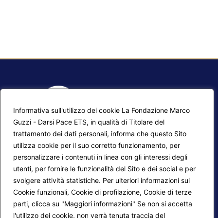
Informativa sull'utilizzo dei cookie La Fondazione Marco
Guzzi - Darsi Pace ETS, in qualità di Titolare del
trattamento dei dati personali, informa che questo Sito
utilizza cookie per il suo corretto funzionamento, per
F.A.Q.
Contatti
personalizzare i contenuti in linea con gli interessi degli
utenti, per fornire le funzionalità del Sito e dei social e per
Mappa del sito
Calendario corsi
svolgere attività statistiche. Per ulteriori informazioni sui
Progetti Darsi Pace
Privacy Policy
Cookie funzionali, Cookie di profilazione, Cookie di terze
parti, clicca su "Maggiori informazioni" Se non si accetta
Login redattori
Cookie Policy
l'utilizzo dei cookie, non verrà tenuta traccia del